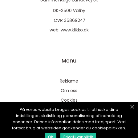
web:
www.klikko.dk
Menu
Reklame
Om oss
Cookies
På vores website bruges cookies til at huske dine
Kontakt Oss
indstillinger, statistik og personalisering af indhold og
Sitemap
annoncer. Denne information deles med tredjepart. Ved
fortsat brug af websiden godkender du cookiepolitikken.
Ok
Privatlivspolitik