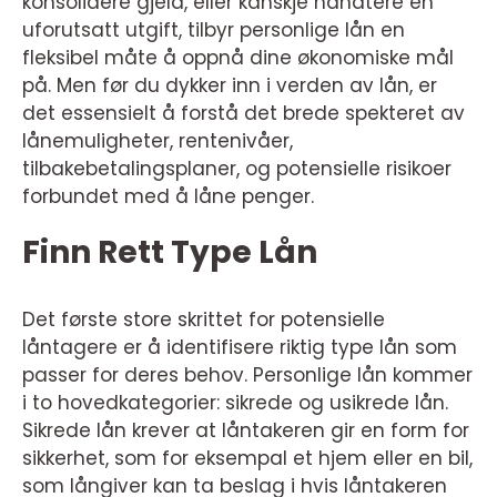
konsolidere gjeld, eller kanskje håndtere en
uforutsatt utgift, tilbyr personlige lån en
fleksibel måte å oppnå dine økonomiske mål
på. Men før du dykker inn i verden av lån, er
det essensielt å forstå det brede spekteret av
lånemuligheter, rentenivåer,
tilbakebetalingsplaner, og potensielle risikoer
forbundet med å låne penger.
Finn Rett Type Lån
Det første store skrittet for potensielle
låntagere er å identifisere riktig type lån som
passer for deres behov. Personlige lån kommer
i to hovedkategorier: sikrede og usikrede lån.
Sikrede lån krever at låntakeren gir en form for
sikkerhet, som for eksempal et hjem eller en bil,
som långiver kan ta beslag i hvis låntakeren