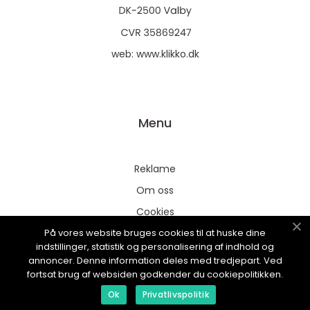
web:
www.klikko.dk
Menu
Reklame
Om oss
Cookies
På vores website bruges cookies til at huske dine
Kontakt Oss
indstillinger, statistik og personalisering af indhold og
Sitemap
annoncer. Denne information deles med tredjepart. Ved
fortsat brug af websiden godkender du cookiepolitikken.
Ok
Privatlivspolitik