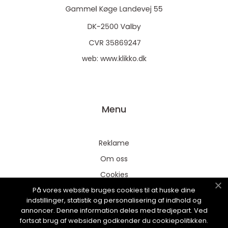
web:
www.klikko.dk
Menu
Reklame
Om oss
Cookies
På vores website bruges cookies til at huske dine
Kontakt Oss
indstillinger, statistik og personalisering af indhold og
Sitemap
annoncer. Denne information deles med tredjepart. Ved
fortsat brug af websiden godkender du cookiepolitikken.