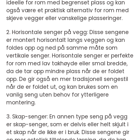
ideelle for rom med begrenset plass og kan
også være et praktisk alternativ for rom med
skjeve vegger eller vanskelige plasseringer.
2. Horisontale senger på vegg: Disse sengene
er montert horisontalt langs veggen og kan
foldes opp og ned på samme måte som
vertikale senger. Horisontale senger er perfekte
for rom med lav takhøyde eller smal bredde,
da de tar opp mindre plass når de er foldet
opp. De gir også en mer tradisjonell sengestil
når de er foldet ut, og kan brukes som en
vanlig seng uten behov for ytterligere
montering.
3. Skap-senger: En annen type seng på vegg
er skap-senger, som er delvis eller helt skjult i
et skap når de ikke er i bruk. Disse sengene gir
en mer estetisk tiltalende løsning, da de kan