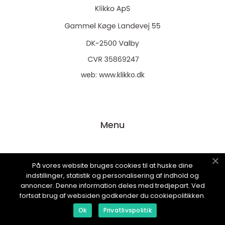
web:
www.klikko.dk
Menu
Reklame
På vores website bruges cookies til at huske dine
Om oss
indstillinger, statistik og personalisering af indhold og
annoncer. Denne information deles med tredjepart. Ved
Cookies
fortsat brug af websiden godkender du cookiepolitikken.
Kontakt Oss
Ok
Privatlivspolitik
Sitemap