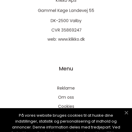
web:
www.klikko.dk
Menu
Reklame
Om oss
Cookies
På vores website bruges cookies til at huske dine
Kontakt Oss
indstillinger, statistik og personalisering af indhold og
Sitemap
annoncer. Denne information deles med tredjepart. Ved