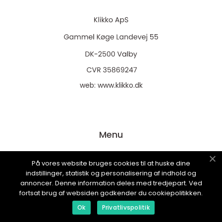
web:
www.klikko.dk
Menu
På vores website bruges cookies til at huske dine
Reklame
indstillinger, statistik og personalisering af indhold og
Om oss
annoncer. Denne information deles med tredjepart. Ved
fortsat brug af websiden godkender du cookiepolitikken.
Cookies
Ok
Privatlivspolitik
Kontakt Oss