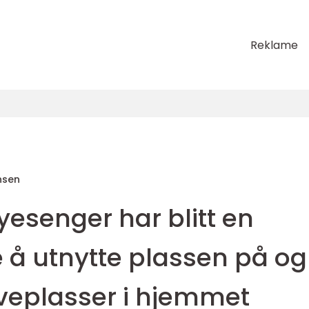
Reklame
nsen
esenger har blitt en
å utnytte plassen på og
oveplasser i hjemmet