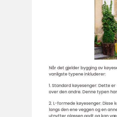
Når det gjelder bygging av køyese
vanligste typene inkluderer:
1. Standard køyesenger: Dette er
over den andre. Denne typen har e
2. L-formede køyesenger: Disse 
langs den ene veggen og en anne
utnytter plassen godt og kan vær