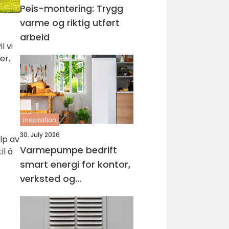
Peis-montering: Trygg
varme og riktig utført
arbeid
l vi
er,
inspiration
30. July 2026
lp av
Varmepumpe bedrift
il å
smart energi for kontor,
verksted og
næringsbygg