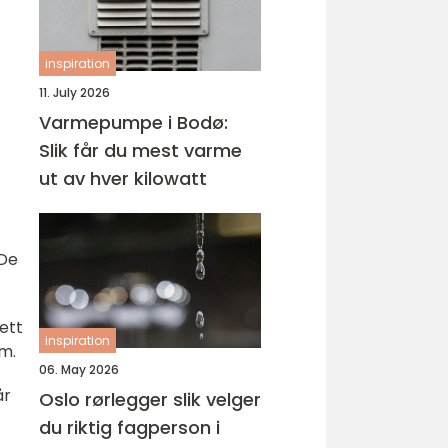
inspiration
11. July 2026
Varmepumpe i Bodø:
Slik får du mest varme
ut av hver kilowatt
 De
ett
inspiration
om.
06. May 2026
år
Oslo rørlegger slik velger
du riktig fagperson i