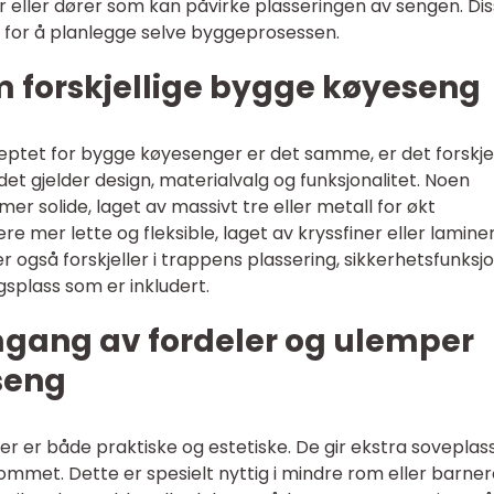
r eller dører som kan påvirke plasseringen av sengen. Di
g for å planlegge selve byggeprosessen.
m forskjellige bygge køyeseng
ptet for bygge køyesenger er det samme, er det forskje
det gjelder design, materialvalg og funksjonalitet. Noen
 solide, laget av massivt tre eller metall for økt
 mer lette og fleksible, laget av kryssfiner eller lamine
r også forskjeller i trappens plassering, sikkerhetsfunksj
gsplass som er inkludert.
mgang av fordeler og ulemper
seng
 er både praktiske og estetiske. De gir ekstra soveplas
rommet. Dette er spesielt nyttig i mindre rom eller barn