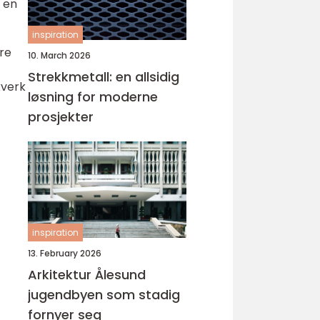
 en
inspiration
re
10. March 2026
Strekkmetall: en allsidig
kverk
løsning for moderne
prosjekter
inspiration
13. February 2026
Arkitektur Ålesund
jugendbyen som stadig
fornyer seg