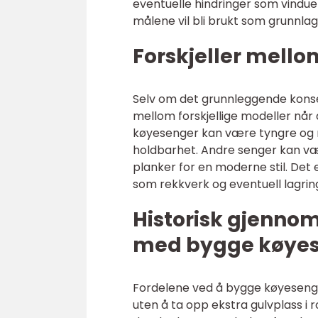
eventuelle hindringer som vindue
målene vil bli brukt som grunnla
Forskjeller mello
Selv om det grunnleggende konse
mellom forskjellige modeller når 
køyesenger kan være tyngre og mer
holdbarhet. Andre senger kan være
planker for en moderne stil. Det e
som rekkverk og eventuell lagrin
Historisk gjenno
med bygge køye
Fordelene ved å bygge køyesenger
uten å ta opp ekstra gulvplass i 