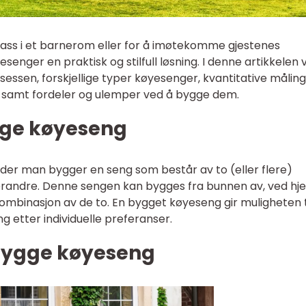
plass i et barnerom eller for å imøtekomme gjestenes
nger en praktisk og stilfull løsning. I denne artikkelen vi
essen, forskjellige typer køyesenger, kvantitative måling
r, samt fordeler og ulemper ved å bygge dem.
gge køyeseng
der man bygger en seng som består av to (eller flere)
randre. Denne sengen kan bygges fra bunnen av, ved hje
ombinasjon av de to. En bygget køyeseng gir muligheten t
ng etter individuelle preferanser.
bygge køyeseng