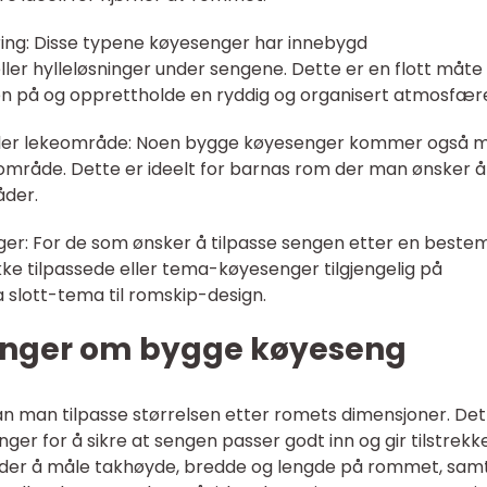
ing: Disse typene køyesenger har innebygd
ler hylleløsninger under sengene. Dette er en flott måte
n på og opprettholde en ryddig og organisert atmosfær
eller lekeområde: Noen bygge køyesenger kommer også 
keområde. Dette er ideelt for barnas rom der man ønsker å
åder.
ger: For de som ønsker å tilpasse sengen etter en bestemt
kke tilpassede eller tema-køyesenger tilgjengelig på
 slott-tema til romskip-design.
inger om bygge køyeseng
n man tilpasse størrelsen etter romets dimensjoner. Det
nger for å sikre at sengen passer godt inn og gir tilstrekke
urder å måle takhøyde, bredde og lengde på rommet, sam