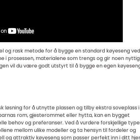
kel og rask metode for å bygge en standard køyeseng ve
nene i prosessen, materialene som trengs og gir noen nytti
ngen vil du være godt utstyrt til å bygge en egen køyesen
 løsning for å utnytte plassen og tilby ekstra soveplass i
barnas rom, gjesterommet eller hytta, kan en bygget
elle behov og preferanser. Ved å vurdere forskjellige typer
ellene mellom ulike modeller og ta hensyn til fordeler og
ll og attraktiv køyeseng som passer perfekt inn i ditt hje