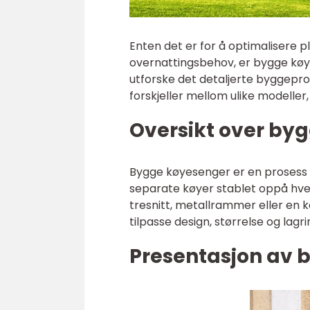
Enten det er for å optimalisere 
overnattingsbehov, er bygge køyese
utforske det detaljerte byggepros
forskjeller mellom ulike modelle
Oversikt over by
Bygge køyesenger er en prosess 
separate køyer stablet oppå hve
tresnitt, metallrammer eller en k
tilpasse design, størrelse og lagri
Presentasjon av 