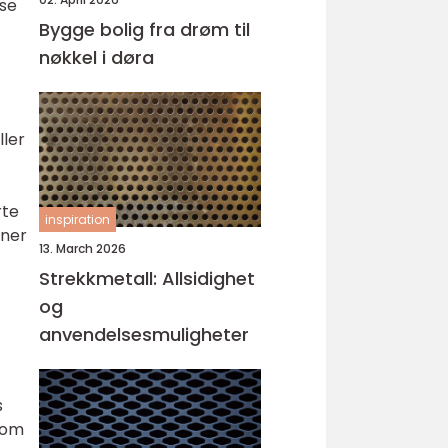
sse
Bygge bolig fra drøm til
nøkkel i døra
ller
rte
inspiration
oner
13. March 2026
Strekkmetall: Allsidighet
og
anvendelsesmuligheter
s
erom