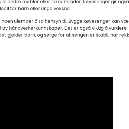
 til andre møbler eller lekeområder. Køyesenger gir også
eell for barn eller unge voksne.
 noen ulemper å ta hensyn til. Bygge køyesenger kan væ
d av håndverkerkunnskaper. Det er også viktig å vurdere
det gjelder barn, og sørge for at sengen er stabil, har rek
.