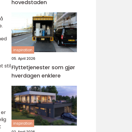
hovedstaden
 å
e.
med
inspiration
05. April 2026
 stil
Flyttetjenester som gjør
hverdagen enklere
 er
lig
inspiration
t
02. April 2026