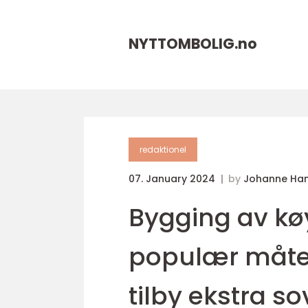
NYTTOMBOLIG.
no
redaktionel
07. January 2024
by
Johanne Ha
Bygging av køy
populær måte 
tilby ekstra s