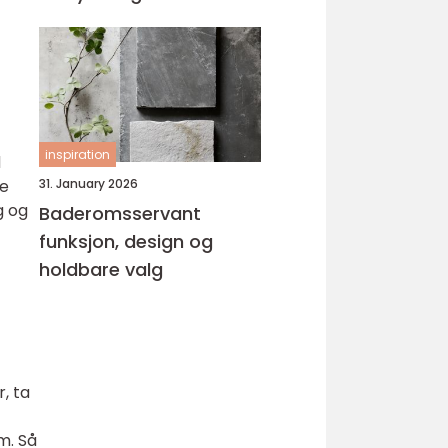
inspiration
d
ge
31. January 2026
g og
Baderomsservant
funksjon, design og
holdbare valg
, ta
m. Så