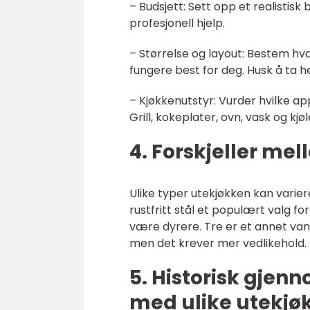
– Budsjett: Sett opp et realistis
profesjonell hjelp.
– Størrelse og layout: Bestem hvor
fungere best for deg. Husk å ta h
– Kjøkkenutstyr: Vurder hvilke app
Grill, kokeplater, ovn, vask og kj
4. Forskjeller me
Ulike typer utekjøkken kan variere
rustfritt stål et populært valg f
være dyrere. Tre er et annet van
men det krever mer vedlikehold.
5. Historisk gje
med ulike utekjø