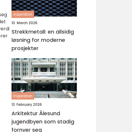
 seg
inspiration
det
10. March 2026
erdi
Strekkmetall: en allsidig
erer
løsning for moderne
prosjekter
inspiration
13. February 2026
Arkitektur Ålesund
jugendbyen som stadig
fornyer seg