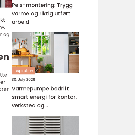
Peis-montering: Trygg
varme og riktig utført
nkt
arbeid
n»,
r og
en
inspiration
tte
30. July 2026
rer
Varmepumpe bedrift
ater
smart energi for kontor,
verksted og
næringsbygg