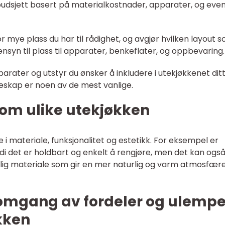
k budsjett basert på materialkostnader, apparater, og even
 mye plass du har til rådighet, og avgjør hvilken layout s
ensyn til plass til apparater, benkeflater, og oppbevaring.
arater og utstyr du ønsker å inkludere i utekjøkkenet ditt
øleskap er noen av de mest vanlige.
llom ulike utekjøkken
 i materiale, funksjonalitet og estetikk. For eksempel er
ordi det er holdbart og enkelt å rengjøre, men det kan ogs
lig materiale som gir en mer naturlig og varm atmosfære
nnomgang av fordeler og ulempe
kken