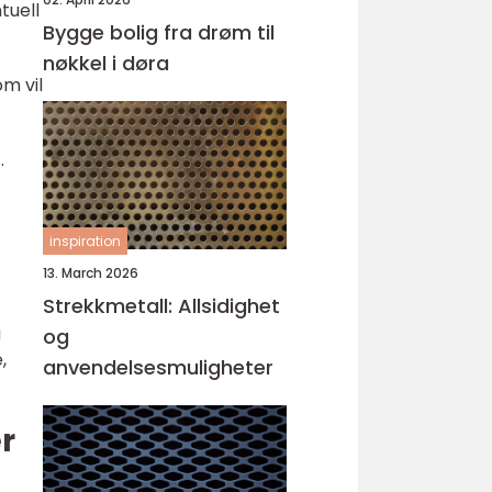
tuell
Bygge bolig fra drøm til
nøkkel i døra
om vil
.
inspiration
13. March 2026
Strekkmetall: Allsidighet
å
og
,
anvendelsesmuligheter
r