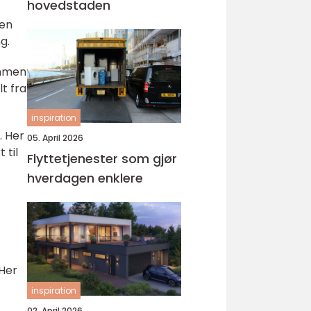
hovedstaden
 en
g.
ammen
lt fra
inspiration
. Her
05. April 2026
 til
Flyttetjenester som gjør
hverdagen enklere
 Her
inspiration
02. April 2026