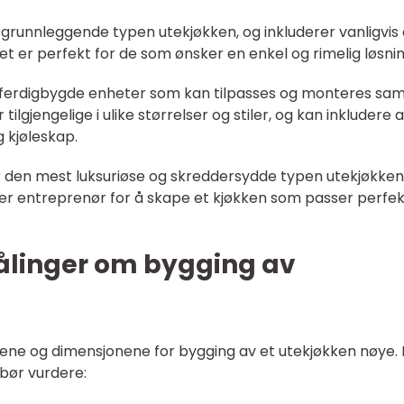
 grunnleggende typen utekjøkken, og inkluderer vanligvis
Det er perfekt for de som ønsker en enkel og rimelig løsnin
r ferdigbygde enheter som kan tilpasses og monteres s
tilgjengelige i ulike størrelser og stiler, og kan inkludere a
 kjøleskap.
r den mest luksuriøse og skreddersydde typen utekjøkken
er entreprenør for å skape et kjøkken som passer perfekt
målinger om bygging av
dene og dimensjonene for bygging av et utekjøkken nøye.
 bør vurdere: