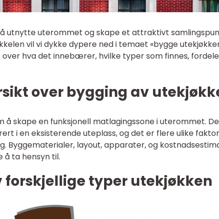
l å utnytte uterommet og skape et attraktivt samlingspu
tikkelen vil vi dykke dypere ned i temaet «bygge utekjøkke
 over hva det innebærer, hvilke typer som finnes, fordele
rsikt over bygging av utekjøkk
m å skape en funksjonell matlagingssone i uterommet. De
ert i en eksisterende uteplass, og det er flere ulike fakto
ang. Byggematerialer, layout, apparater, og kostnadsestim
 å ta hensyn til.
 forskjellige typer utekjøkken