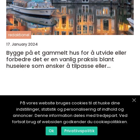
redaktionel
17. January 2024
Bygge på et gammelt hus for å utvide eller
forbedre det er en vanlig praksis blant
huseiere som ønsker å tilpasse eller
modernisere sitt eget hjem
På vores website bruges cookies til at huske dine
NYTTOMBOLIG.
no
indstillinger, statistik og personalisering af indhold og
annoncer. Denne information deles med tredjepart. Ved
fortsat brug af websiden godkender du cookiepolitikken.
Ok
Privatlivspolitik