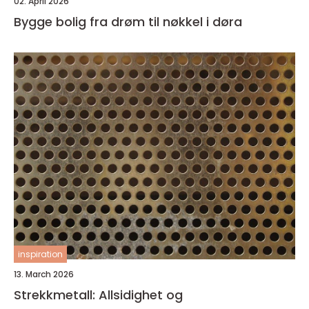
02. April 2026
Bygge bolig fra drøm til nøkkel i døra
inspiration
13. March 2026
Strekkmetall: Allsidighet og