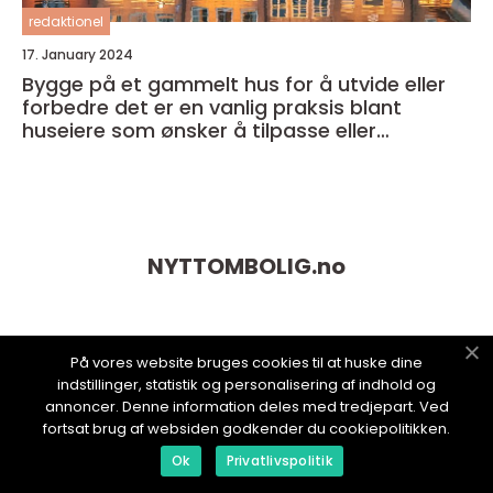
redaktionel
17. January 2024
Bygge på et gammelt hus for å utvide eller
forbedre det er en vanlig praksis blant
huseiere som ønsker å tilpasse eller
modernisere sitt eget hjem
NYTTOMBOLIG.
no
På vores website bruges cookies til at huske dine
indstillinger, statistik og personalisering af indhold og
annoncer. Denne information deles med tredjepart. Ved
fortsat brug af websiden godkender du cookiepolitikken.
Ok
Privatlivspolitik
web:
www.klikko.dk