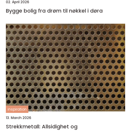
02. April 2026
Bygge bolig fra drøm til nøkkel i døra
inspiration
13. March 2026
Strekkmetall: Allsidighet og