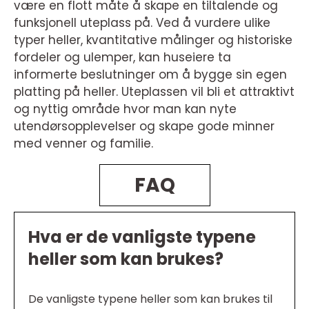
være en flott måte å skape en tiltalende og
funksjonell uteplass på. Ved å vurdere ulike
typer heller, kvantitative målinger og historiske
fordeler og ulemper, kan huseiere ta
informerte beslutninger om å bygge sin egen
platting på heller. Uteplassen vil bli et attraktivt
og nyttig område hvor man kan nyte
utendørsopplevelser og skape gode minner
med venner og familie.
FAQ
Hva er de vanligste typene
heller som kan brukes?
De vanligste typene heller som kan brukes til