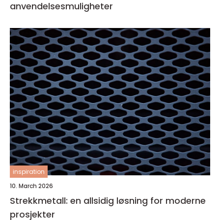
anvendelsesmuligheter
inspiration
10. March 2026
Strekkmetall: en allsidig løsning for moderne
prosjekter