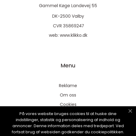
web:
www.klikko.dk
Menu
Reklame
Om oss
Cookies
På vores website bruges cookies til at huske dine
Kontakt Oss
indstillinger, statistik og personalisering af indhold og
Sitemap
annoncer. Denne information deles med tredjepart. Ved
fortsat brug af websiden godkender du cookiepolitikken.