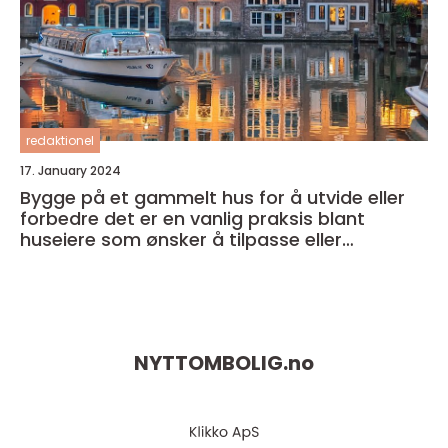
redaktionel
17. January 2024
Bygge på et gammelt hus for å utvide eller
forbedre det er en vanlig praksis blant
huseiere som ønsker å tilpasse eller
modernisere sitt eget hjem
NYTTOMBOLIG.
no