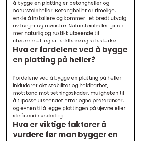
å bygge en platting er betongheller og
natursteinheller. Betongheller er rimelige,
enkle å installere og kommer i et bredt utvalg
av farger og mønstre. Natursteinheller gir en
mer naturlig og rustikk utseende til
uterommet, og er holdbare og slitesterke.
Hva er fordelene ved å bygge
en platting på heller?
Fordelene ved å bygge en platting på heller
inkluderer økt stabilitet og holdbarhet,
motstand mot setningsskader, muligheten til
å tilpasse utseendet etter egne preferanser,
og evnen til å legge plattingen på ujevne eller
skrånende underlag.
Hva er viktige faktorer å
vurdere før man bygger en