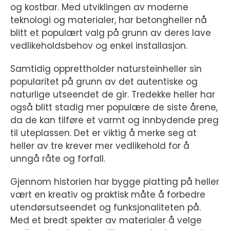
og kostbar. Med utviklingen av moderne
teknologi og materialer, har betongheller nå
blitt et populært valg på grunn av deres lave
vedlikeholdsbehov og enkel installasjon.
Samtidig opprettholder natursteinheller sin
popularitet på grunn av det autentiske og
naturlige utseendet de gir. Tredekke heller har
også blitt stadig mer populære de siste årene,
da de kan tilføre et varmt og innbydende preg
til uteplassen. Det er viktig å merke seg at
heller av tre krever mer vedlikehold for å
unngå råte og forfall.
Gjennom historien har bygge platting på heller
vært en kreativ og praktisk måte å forbedre
utendørsutseendet og funksjonaliteten på.
Med et bredt spekter av materialer å velge