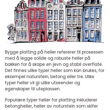
Bygge platting på heller refererer til prosessen
med å legge solide og robuste heller på
bakken for å skape en jevn og stabil overflate.
Det finnes ulike typer heller som kan brukes, for
eksempel naturstein, betong eller tre. Ulike
typer heller vil gi ulike utseender og
egenskaper til uteplassen.
Populære typer heller for platting inkluderer
betongheller, heller av naturstein som skifer