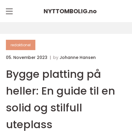
NYTTOMBOLIG.
no
redaktionel
05. November 2023
by
Johanne Hansen
Bygge platting på
heller: En guide til en
solid og stilfull
uteplass