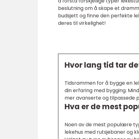
å forstå forskjellige typer lekes
beslutning om å skape et drømmes
budsjett og finne den perfekte l
deres til virkelighet!
Hvor lang tid tar d
Tidsrammen for å bygge en lek
din erfaring med bygging. Mindr
mer avanserte og tilpassede pr
Hva er de mest pop
Noen av de mest populære type
lekehus med rutsjebaner og k