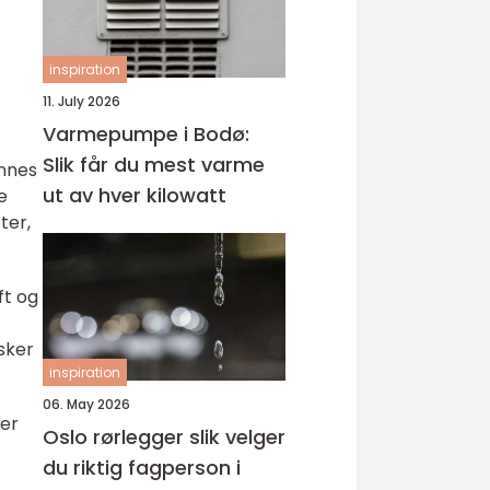
inspiration
11. July 2026
Varmepumpe i Bodø:
Slik får du mest varme
innes
ut av hver kilowatt
e
ter,
ft og
sker
inspiration
06. May 2026
ser
Oslo rørlegger slik velger
du riktig fagperson i