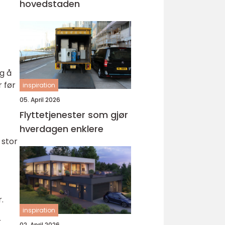
hovedstaden
g å
 før
inspiration
05. April 2026
Flyttetjenester som gjør
hverdagen enklere
 stor
.
inspiration
r
02. April 2026