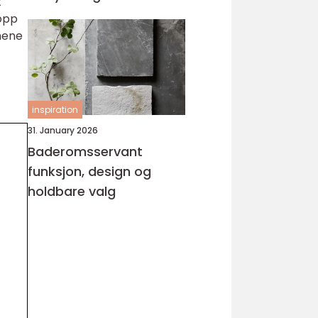
t
 opp
mene
inspiration
31. January 2026
Baderomsservant
funksjon, design og
holdbare valg