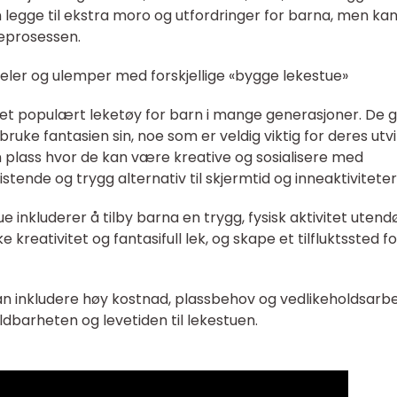
 legge til ekstra moro og utfordringer for barna, men ka
eprosessen.
eler og ulemper med forskjellige «bygge lekestue»
 et populært leketøy for barn i mange generasjoner. De g
bruke fantasien sin, noe som er veldig viktig for deres utvi
 plass hvor de kan være kreative og sosialisere med
tende og trygg alternativ til skjermtid og inneaktiviteter
 inkluderer å tilby barna en trygg, fysisk aktivitet utendø
e kreativitet og fantasifull lek, og skape et tilfluktssted fo
n inkludere høy kostnad, plassbehov og vedlikeholdsarbe
dbarheten og levetiden til lekestuen.