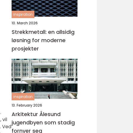
inspiration
10. March 2026
Strekkmetall: en allsidig
løsning for moderne
prosjekter
inspiration
13. February 2026
.
Arkitektur Ålesund
 vil
jugendbyen som stadig
. Ved
fornyer seg