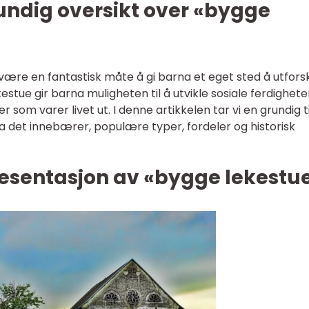
undig oversikt over «bygge
være en fantastisk måte å gi barna et eget sted å utfors
kestue gir barna muligheten til å utvikle sosiale ferdighete
 som varer livet ut. I denne artikkelen tar vi en grundig t
va det innebærer, populære typer, fordeler og historisk
esentasjon av «bygge lekestu