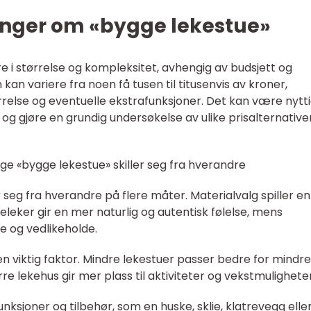
inger om «bygge lekestue»
e i størrelse og kompleksitet, avhengig av budsjett og
 kan variere fra noen få tusen til titusenvis av kroner,
rrelse og eventuelle ekstrafunksjoner. Det kan være nytti
og gjøre en grundig undersøkelse av ulike prisalternativer
ige «bygge lekestue» skiller seg fra hverandre
er seg fra hverandre på flere måter. Materialvalg spiller en
releker gir en mer naturlig og autentisk følelse, mens
re og vedlikeholde.
n viktig faktor. Mindre lekestuer passer bedre for mindre
re lekehus gir mer plass til aktiviteter og vekstmuligheter
nksjoner og tilbehør, som en huske, sklie, klatrevegg elle