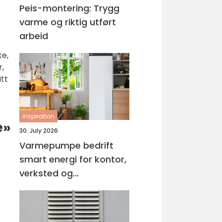
Peis-montering: Trygg
varme og riktig utført
arbeid
ke,
r,
itt
inspiration
e»
30. July 2026
Varmepumpe bedrift
smart energi for kontor,
verksted og
næringsbygg