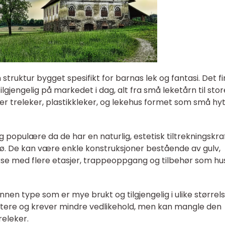
struktur bygget spesifikt for barnas lek og fantasi. Det f
tilgjengelig på markedet i dag, alt fra små leketårn til stor
er treleker, plastikkleker, og lekehus formet som små hyt
g populære da de har en naturlig, estetisk tiltrekningskra
ljø. De kan være enkle konstruksjoner bestående av gulv,
kse med flere etasjer, trappeoppgang og tilbehør som hu
nnen type som er mye brukt og tilgjengelig i ulike størrel
ontere og krever mindre vedlikehold, men kan mangle den
eleker.