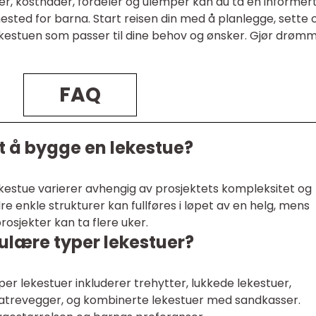
tuer, kostnader, fordeler og ulemper kan du ta en informer
ted for barna. Start reisen din med å planlegge, sette
ekestuen som passer til dine behov og ønsker. Gjør drøm
FAQ
et å bygge en lekestue?
estue varierer avhengig av prosjektets kompleksitet og
e enkle strukturer kan fullføres i løpet av en helg, mens
osjekter kan ta flere uker.
ulære typer lekestuer?
r lekestuer inkluderer trehytter, lukkede lekestuer,
latrevegger, og kombinerte lekestuer med sandkasser.