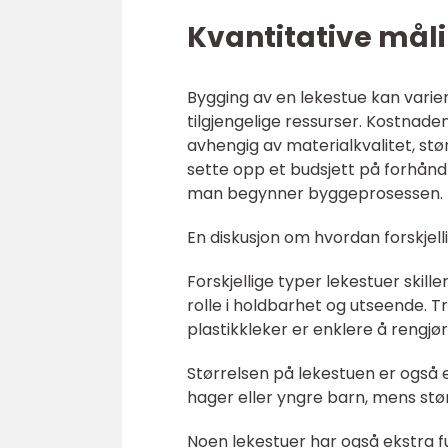
Kvantitative mål
Bygging av en lekestue kan varier
tilgjengelige ressurser. Kostnaden
avhengig av materialkvalitet, stø
sette opp et budsjett på forhånd 
man begynner byggeprosessen.
En diskusjon om hvordan forskjell
Forskjellige typer lekestuer skill
rolle i holdbarhet og utseende. T
plastikkleker er enklere å rengjø
Størrelsen på lekestuen er også e
hager eller yngre barn, mens stør
Noen lekestuer har også ekstra fu