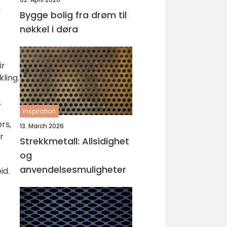
n
Bygge bolig fra drøm til
nøkkel i døra
ir
kling.
.
inspiration
rs,
13. March 2026
r
Strekkmetall: Allsidighet
og
anvendelsesmuligheter
id.