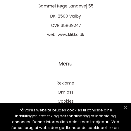
web:
www.klikko.dk
Menu
Reklame
Om oss
Cookies
På vores website bruges cookies til at huske dine
Kontakt Oss
indstillinger, statistik og personalisering af indhold og
Sitemap
annoncer. Denne information deles med tredjepart. Ved
fortsat brug af websiden godkender du cookiepolitikken.