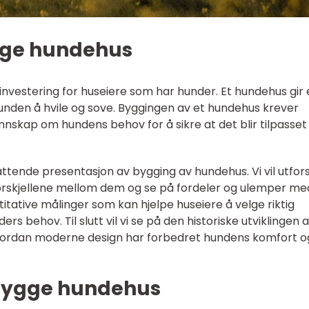
gge hundehus
investering for huseiere som har hunder. Et hundehus gir
unden å hvile og sove. Byggingen av et hundehus krever
nnskap om hundens behov for å sikre at det blir tilpasset
mfattende presentasjon av bygging av hundehus. Vi vil utfor
forskjellene mellom dem og se på fordeler og ulemper me
ntitative målinger som kan hjelpe huseiere å velge riktig
rs behov. Til slutt vil vi se på den historiske utviklingen 
vordan moderne design har forbedret hundens komfort o
 bygge hundehus