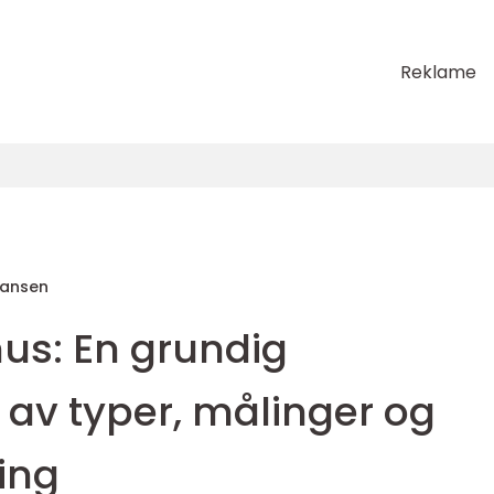
Reklame
Hansen
s: En grundig
v typer, målinger og
ling