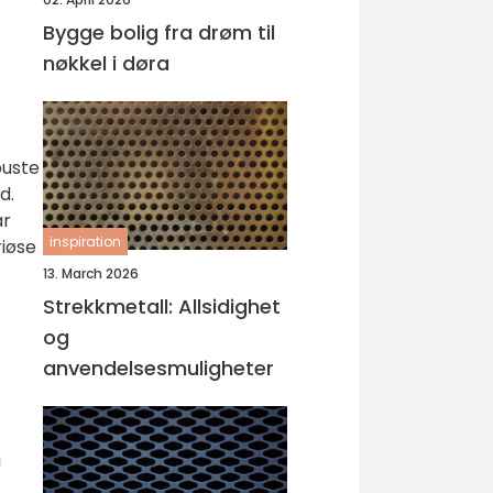
Bygge bolig fra drøm til
nøkkel i døra
buste
d.
ar
inspiration
riøse
13. March 2026
Strekkmetall: Allsidighet
og
anvendelsesmuligheter
g