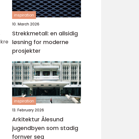
inspiration
10. March 2026
Strekkmetall: en allsidig
e
ikre
løsning for moderne
prosjekter
inspiration
13. February 2026
Arkitektur Ålesund
jugendbyen som stadig
fornyer seg