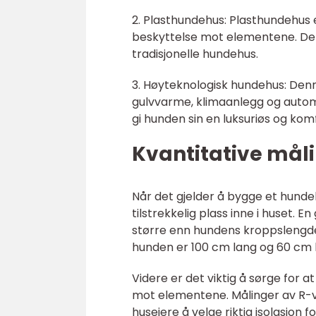
2. Plasthundehus: Plasthundehus 
beskyttelse mot elementene. De e
tradisjonelle hundehus.
3. Høyteknologisk hundehus: Den
gulvvarme, klimaanlegg og autom
gi hunden sin en luksuriøs og kom
Kvantitative må
Når det gjelder å bygge et hundehu
tilstrekkelig plass inne i huset. 
større enn hundens kroppslengde
hunden er 100 cm lang og 60 cm 
Videre er det viktig å sørge for a
mot elementene. Målinger av R-ver
huseiere å velge riktig isolasjon