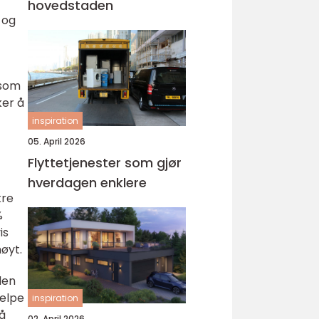
hovedstaden
 og
 som
ker å
inspiration
05. April 2026
Flyttetjenester som gjør
hverdagen enklere
kre
%
is
øyt.
den
jelpe
inspiration
på
02. April 2026