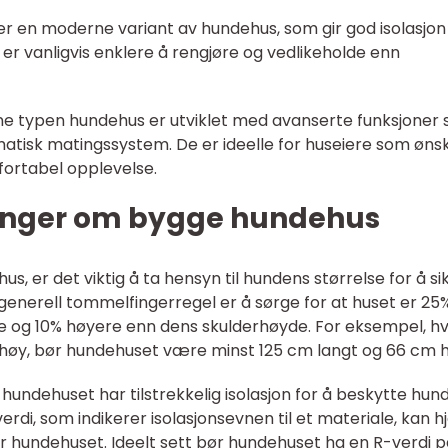
er en moderne variant av hundehus, som gir god isolasjon
r vanligvis enklere å rengjøre og vedlikeholde enn
ne typen hundehus er utviklet med avanserte funksjoner
atisk matingssystem. De er ideelle for huseiere som øns
fortabel opplevelse.
linger om bygge hundehus
s, er det viktig å ta hensyn til hundens størrelse for å si
En generell tommelfingerregel er å sørge for at huset er 25
 og 10% høyere enn dens skulderhøyde. For eksempel, hv
høy, bør hundehuset være minst 125 cm langt og 66 cm h
t hundehuset har tilstrekkelig isolasjon for å beskytte hun
di, som indikerer isolasjonsevnen til et materiale, kan h
 for hundehuset. Ideelt sett bør hundehuset ha en R-verdi 