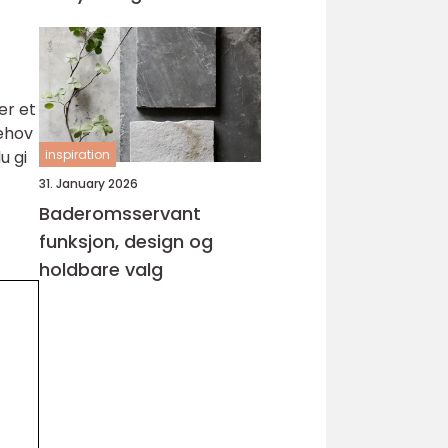
er et
behov
u gi
inspiration
31. January 2026
Baderomsservant
funksjon, design og
holdbare valg