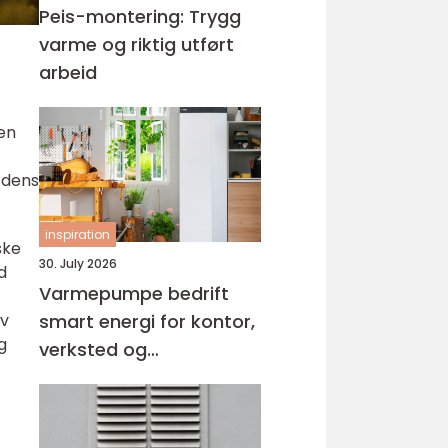
Peis-montering: Trygg
varme og riktig utført
arbeid
 en
 dens
inspiration
ske
30. July 2026
d
Varmepumpe bedrift
av
smart energi for kontor,
g
verksted og
næringsbygg