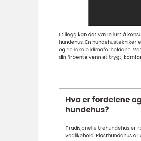
I tillegg kan det være lurt å konsu
hundehus. En hundehustekniker el
og de lokale klimaforholdene. Ved
din firbente venn et trygt, komfo
Hva er fordelene o
hundehus?
Tradisjonelle trehundehus er r
vedlikehold. Plasthundehus er 