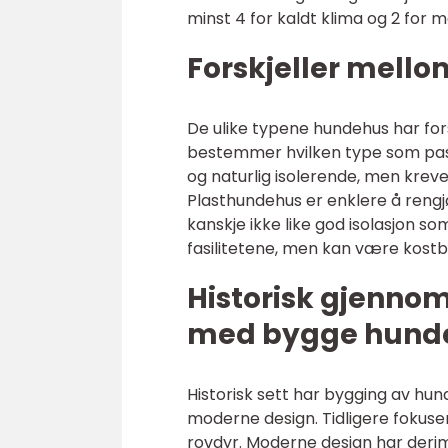
minst 4 for kaldt klima og 2 for 
Forskjeller mell
De ulike typene hundehus har for
bestemmer hvilken type som pass
og naturlig isolerende, men krever
Plasthundehus er enklere å rengj
kanskje ikke like god isolasjon s
fasilitetene, men kan være kostba
Historisk gjenno
med bygge hund
Historisk sett har bygging av hun
moderne design. Tidligere fokus
rovdyr. Moderne design har derim