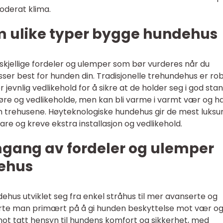
moderat klima.
om ulike typer bygge hundehus
skjellige fordeler og ulemper som bør vurderes når du
er best for hunden din. Tradisjonelle trehundehus er ro
 jevnlig vedlikehold for å sikre at de holder seg i god stan
øre og vedlikeholde, men kan bli varme i varmt vær og h
om trehusene. Høyteknologiske hundehus gir de mest luksu
re og kreve ekstra installasjon og vedlikehold.
mgang av fordeler og ulemper
ehus
dehus utviklet seg fra enkel stråhus til mer avanserte og
erte man primært på å gi hunden beskyttelse mot vær o
ot tatt hensyn til hundens komfort og sikkerhet, med