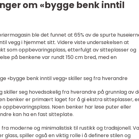
inger om «bygge benk inntil
teriørmagasin ble det funnet at 65% av de spurte huseiern
il vegg i hjemmet sitt. Videre viste undersøkelsen at
t som oppbevaringsplass, etterfulgt av sitteplasser og
rrelse på benkene var rundt 150 cm bred, med en
ige «bygge benk inntil vegg» skiller seg fra hverandre
gg skiller seg hovedsakelig fra hverandre på grunnlag av 
en benker er primært laget for å gi ekstra sitteplasser, e
re oppbevaringsplass. Noen benker har løse puter eller
ndre kan ha en fast sitteplate.
ra moderne og minimalistisk til rustikk og tradisjonell. V
 glass, spiller også en viktig rolle i å definere stilen og