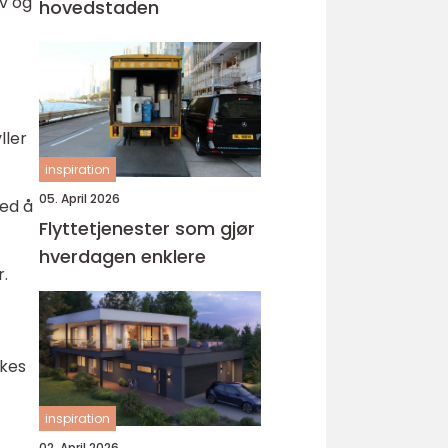
ov og
hovedstaden
ller
inspiration
05. April 2026
ved å
Flyttetjenester som gjør
hverdagen enklere
r.
ukes
inspiration
02. April 2026