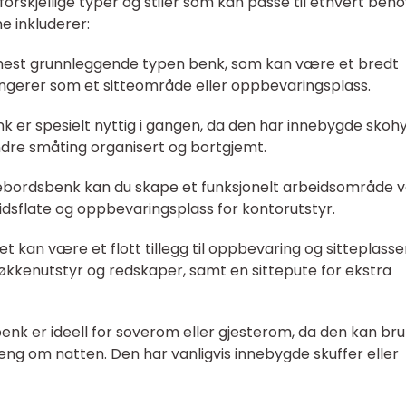
orskjellige typer og stiler som kan passe til ethvert beh
e inkluderer:
 mest grunnleggende typen benk, som kan være et bredt
fungerer som et sitteområde eller oppbevaringsplass.
k er spesielt nyttig i gangen, da den har innebygde skohy
andre småting organisert og bortgjemt.
vebordsbenk kan du skape et funksjonelt arbeidsområde 
sflate og oppbevaringsplass for kontorutstyr.
t kan være et flott tillegg til oppbevaring og sitteplasse
økkenutstyr og redskaper, samt en sittepute for ekstra
nk er ideell for soverom eller gjesterom, da den kan br
ng om natten. Den har vanligvis innebygde skuffer eller