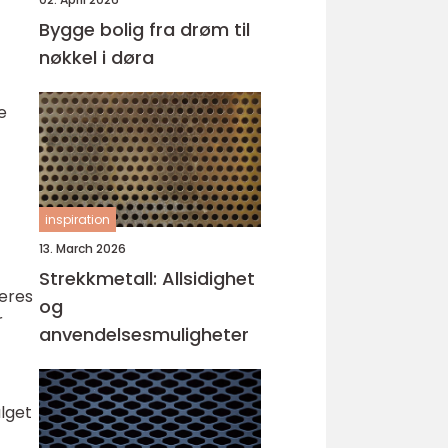
Bygge bolig fra drøm til
nøkkel i døra
e
inspiration
13. March 2026
Strekkmetall: Allsidighet
deres
og
r
anvendelsesmuligheter
alget