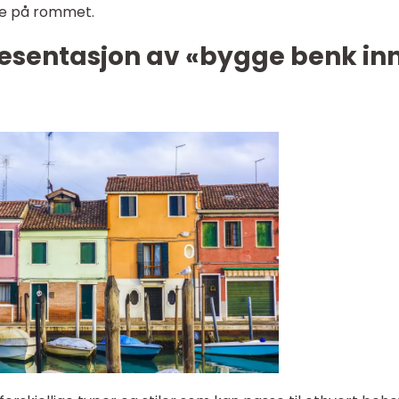
lse på rommet.
esentasjon av «bygge benk inn