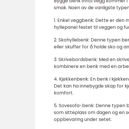
Bygge benk inntil vegg kommer i f
smak. Noen av de vanligste typen
1. Enkel veggbenk: Dette er den
hyllepanel festet til veggen og 
2. Skohyllebenk: Denne typen ben
eller skuffer for å holde sko og 
3. Skrivebordsbenk: Med en skri
kombinere en benk med en arbeid
4. Kjøkkenbenk: En benk i kjøkkene
Det kan ha innebygde skap for kj
komfort.
5. Sovesofa-benk: Denne typen be
som sitteplass om dagen og en se
oppbevaring under setet.