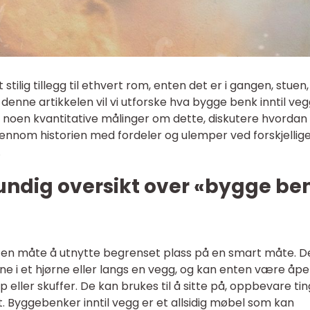
ilig tillegg til ethvert rom, enten det er i gangen, stuen,
denne artikkelen vil vi utforske hva bygge benk inntil veg
s, noen kvantitative målinger om dette, diskutere hvordan
gjennom historien med fordeler og ulemper ved forskjellig
.
undig oversikt over «bygge be
r en måte å utnytte begrenset plass på en smart måte. 
ne i et hjørne eller langs en vegg, og kan enten være åpe
 eller skuffer. De kan brukes til å sitte på, oppbevare tin
. Byggebenker inntil vegg er et allsidig møbel som kan