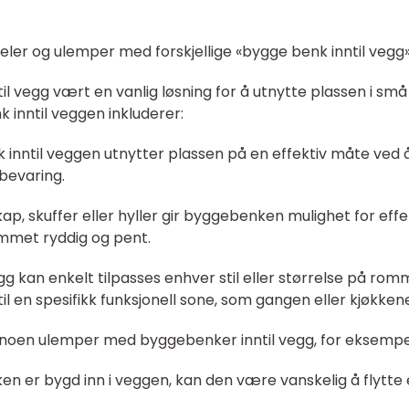
eler og ulemper med forskjellige «bygge benk inntil vegg
til vegg vært en vanlig løsning for å utnytte plassen i små
 inntil veggen inkluderer:
k inntil veggen utnytter plassen på en effektiv måte ved 
bevaring.
p, skuffer eller hyller gir byggebenken mulighet for effe
ommet ryddig og pent.
gg kan enkelt tilpasses enhver stil eller størrelse på rom
til en spesifikk funksjonell sone, som gangen eller kjøkkene
noen ulemper med byggebenker inntil vegg, for eksempe
ken er bygd inn i veggen, kan den være vanskelig å flytte 