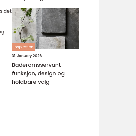
s det
og
inspiration
31. January 2026
Baderomsservant
funksjon, design og
holdbare valg