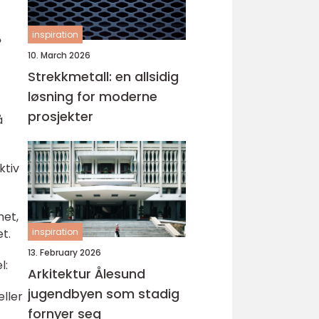
inspiration
»
10. March 2026
Strekkmetall: en allsidig
løsning for moderne
prosjekter
å
ktiv
met,
inspiration
t.
13. February 2026
l:
Arkitektur Ålesund
jugendbyen som stadig
eller
fornyer seg