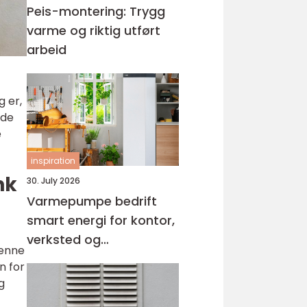
Peis-montering: Trygg
varme og riktig utført
arbeid
g er,
 de
e
inspiration
nk
30. July 2026
Varmepumpe bedrift
smart energi for kontor,
verksted og
Denne
næringsbygg
n for
g