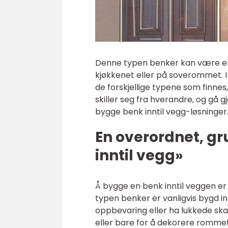
Denne typen benker kan være et st
kjøkkenet eller på soverommet. I 
de forskjellige typene som finne
skiller seg fra hverandre, og gå 
bygge benk inntil vegg-løsninger
En overordnet, gr
inntil vegg»
Å bygge en benk inntil veggen e
typen benker er vanligvis bygd in
oppbevaring eller ha lukkede skap
eller bare for å dekorere rommet