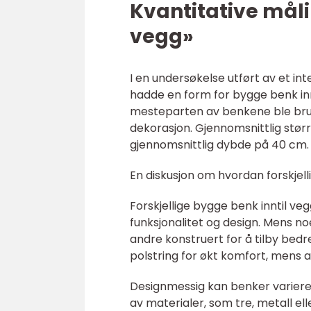
Kvantitative mål
vegg»
I en undersøkelse utført av et in
hadde en form for bygge benk innt
mesteparten av benkene ble bruk
dekorasjon. Gjennomsnittlig stø
gjennomsnittlig dybde på 40 cm.
En diskusjon om hvordan forskjell
Forskjellige bygge benk inntil ve
funksjonalitet og design. Mens no
andre konstruert for å tilby bed
polstring for økt komfort, mens a
Designmessig kan benker variere f
av materialer, som tre, metall eller