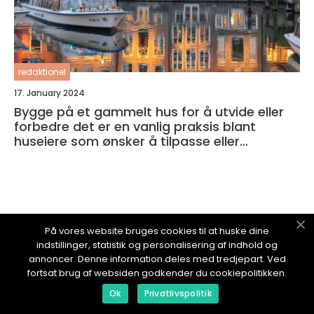
redaktionel
17. January 2024
Bygge på et gammelt hus for å utvide eller
forbedre det er en vanlig praksis blant
huseiere som ønsker å tilpasse eller
modernisere sitt eget hjem
NYTTOMBOLIG.
no
På vores website bruges cookies til at huske dine
indstillinger, statistik og personalisering af indhold og
annoncer. Denne information deles med tredjepart. Ved
fortsat brug af websiden godkender du cookiepolitikken.
Ok
Privatlivspolitik