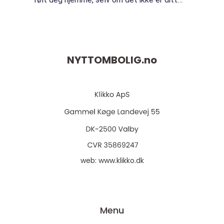
eget? Eller har du sett en leilighet i et
magasin og...
NYTTOMBOLIG.
no
web:
www.klikko.dk
Menu