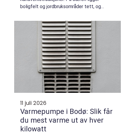
boligfelt og jordbruksområder tett, og
klimaet stiller høye krav til konstruksjoner
som tåler vind...
11 juli 2026
Varmepumpe i Bodø: Slik får
du mest varme ut av hver
kilowatt