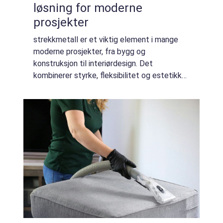
løsning for moderne
prosjekter
strekkmetall er et viktig element i mange
moderne prosjekter, fra bygg og
konstruksjon til interiørdesign. Det
kombinerer styrke, fleksibilitet og estetikk
på en unik måte og tilbyr en rekke
muligheter for dem som ønsker å utvide sine
horisonter. Hva...