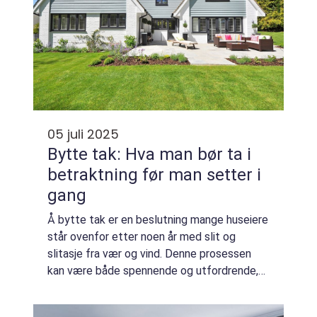
05 juli 2025
Bytte tak: Hva man bør ta i
betraktning før man setter i
gang
Å bytte tak er en beslutning mange huseiere
står ovenfor etter noen år med slit og
slitasje fra vær og vind. Denne prosessen
kan være både spennende og utfordrende,
da et nytt tak ikke bare gir huset et estetisk
l&...