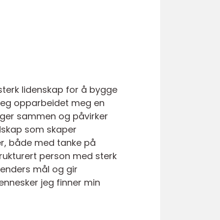
sterk lidenskap for å bygge
 jeg opparbeidet meg en
enger sammen og påvirker
udskap som skaper
ler, både med tanke på
trukturert person med sterk
enders mål og gir
mennesker jeg finner min