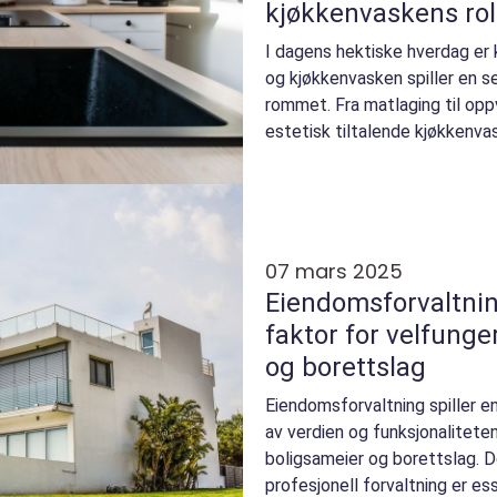
kjøkkenvaskens rol
I dagens hektiske hverdag er 
og kjøkkenvasken spiller en sen
rommet. Fra matlaging til oppv
estetisk tiltalende kjøkkenvask
07 mars 2025
Eiendomsforvaltnin
faktor for velfung
og borettslag
Eiendomsforvaltning spiller en
av verdien og funksjonaliteten
boligsameier og borettslag. D
profesjonell forvaltning er esse