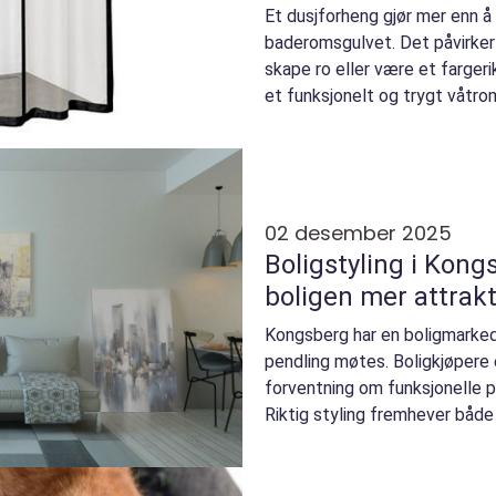
Et dusjforheng gjør mer enn å 
baderomsgulvet. Det påvirker
skape ro eller være et fargerik
et funksjonelt og trygt våtrom
størrel...
02 desember 2025
Boligstyling i Kong
boligen mer attrakt
Kongsberg har en boligmarkeds
pendling møtes. Boligkjøpere
forventning om funksjonelle pl
Riktig styling fremhever både l