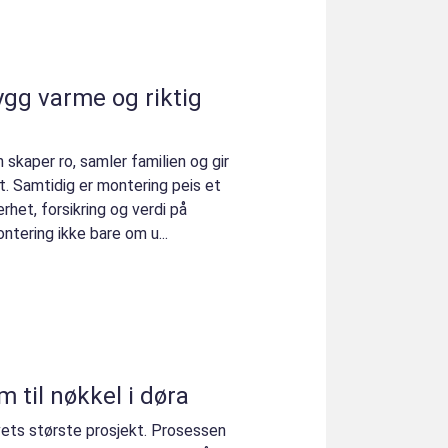
ygg varme og riktig
 skaper ro, samler familien og gir
t. Samtidig er montering peis et
rhet, forsikring og verdi på
ntering ikke bare om u...
 fra drøm til nøkkel i døra
vets største prosjekt. Prosessen